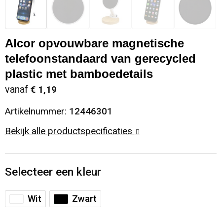
Sinterklaas
Opbergtassen
Schoenen
Alcor opvouwbare magnetische
Sleutelhangers en Lanyards
Opvouwbare tassen
Blazers
telefoonstandaard van gerecycled
Snoepgoed
Papieren tassen
Gilets
plastic met bamboedetails
vanaf
€ 1,19
Spellen voor binnen en buiten
Reistassen
Artikelnummer:
12446301
Sport
Rugzakken
Bekijk alle productspecificaties
Themapakketten
Schoenentassen
Selecteer een kleur
Veiligheid, Auto en Fiets
Schoudertassen
Wit
Zwart
Vrije tijd en Strand
Sporttassen