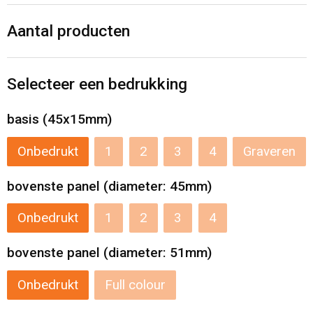
Levensmiddelen
Strandtassen
Aantal producten
Tablettassen
Toilettassen
Selecteer een bedrukking
Trolleys
basis (45x15mm)
Onbedrukt
1
2
3
4
Graveren
Waterbestendige tassen
bovenste panel (diameter: 45mm)
Draagtassen
Onbedrukt
1
2
3
4
Fietstassen
bovenste panel (diameter: 51mm)
Collegetassen
Onbedrukt
Full colour
Promotietassen