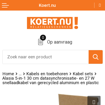
Koert.nu
Terug
Terug
Terug
Terug
Terug
Zomer
Nektassen
Badtextiel en Douche
Broeken
Over ons
Aanstekers
Crossbody tassen
Bodywarmers
Jassen
0
Op aanvraag
Anti-stress
Lunchtassen
Broeken en Rokken
Sportaccessoires
Bidons en Sportflessen
Accessoires voor tassen
Caps, Hoeden en Mutsen
Sweaters
Elektronica, Gadgets en USB
Boodschappentassen
Dekens, Fleecedekens en Kussens
T-Shirts
Home
...
Kabels en toebehoren
Kabel sets
Alasia 5-in-1 30 cm datasynchronisatie- en 27 W
Feestartikelen
Documententassen
Handschoenen en Sjaals
Vesten
snellaadkabel van gerecycled aluminium en plastic
Huis, Tuin en Keuken
Duffeltassen
Jassen
Kleding sets