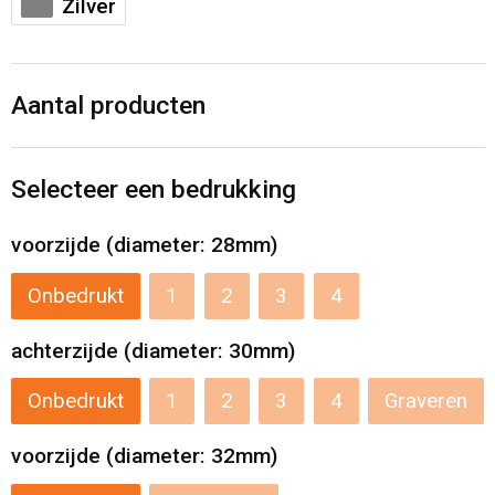
Zilver
Levensmiddelen
Strandtassen
Tablettassen
Aantal producten
Toilettassen
Trolleys
Selecteer een bedrukking
voorzijde (diameter: 28mm)
Waterbestendige tassen
Onbedrukt
1
2
3
4
Draagtassen
achterzijde (diameter: 30mm)
Fietstassen
Onbedrukt
1
2
3
4
Graveren
Collegetassen
voorzijde (diameter: 32mm)
Promotietassen