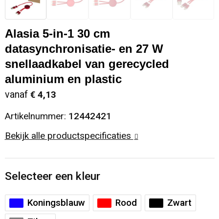
Sinterklaas
Opbergtassen
Schoenen
Alasia 5-in-1 30 cm
Sleutelhangers en Lanyards
Opvouwbare tassen
Blazers
datasynchronisatie- en 27 W
snellaadkabel van gerecycled
Snoepgoed
Papieren tassen
Gilets
aluminium en plastic
Spellen voor binnen en buiten
Reistassen
vanaf
€ 4,13
Artikelnummer:
12442421
Sport
Rugzakken
Bekijk alle productspecificaties
Themapakketten
Schoenentassen
Veiligheid, Auto en Fiets
Schoudertassen
Selecteer een kleur
Vrije tijd en Strand
Sporttassen
Koningsblauw
Rood
Zwart