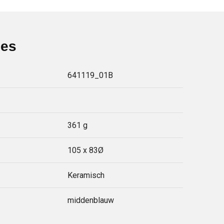
ies
641119_01B
361 g
105 x 83Ø
Keramisch
middenblauw