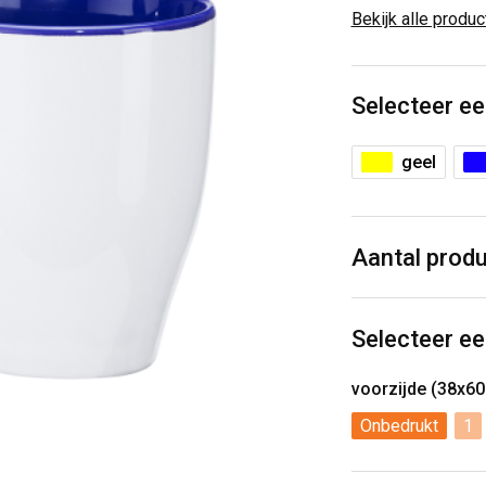
Bekijk alle produ
Selecteer ee
geel
Aantal prod
Selecteer ee
voorzijde (38x6
Onbedrukt
1