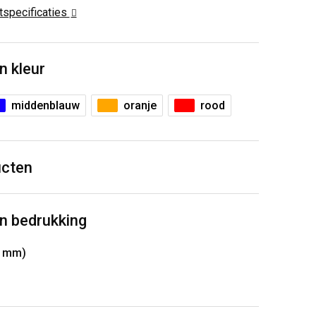
ctspecificaties
n kleur
middenblauw
oranje
rood
ucten
n bedrukking
0 mm)