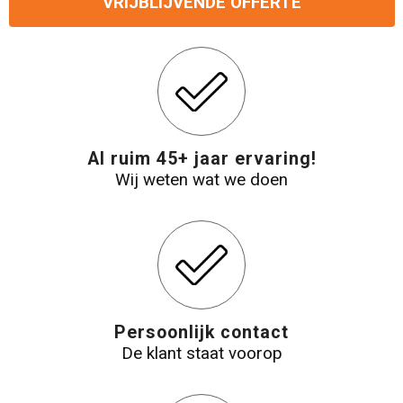
VRIJBLIJVENDE OFFERTE
Levensmiddelen
Strandtassen
Tablettassen
Toilettassen
Trolleys
Al ruim 45+ jaar ervaring!
Wij weten wat we doen
Waterbestendige tassen
Draagtassen
Fietstassen
Persoonlijk contact
Collegetassen
De klant staat voorop
Promotietassen