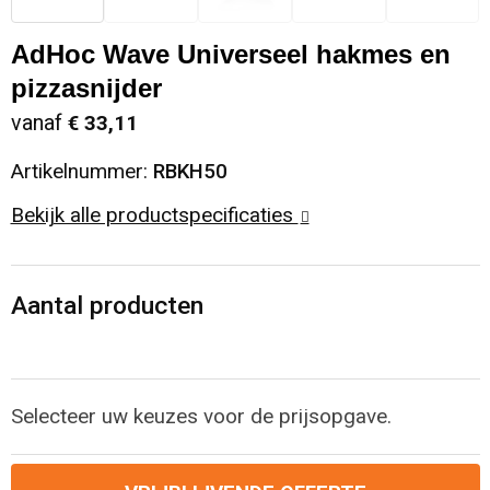
Sinterklaas
Opbergtassen
Schoenen
AdHoc Wave Universeel hakmes en
pizzasnijder
Sleutelhangers en Lanyards
Opvouwbare tassen
Blazers
vanaf
€ 33,11
Snoepgoed
Papieren tassen
Gilets
Artikelnummer:
RBKH50
Spellen voor binnen en buiten
Reistassen
Bekijk alle productspecificaties
Sport
Rugzakken
Aantal producten
Themapakketten
Schoenentassen
Veiligheid, Auto en Fiets
Schoudertassen
Selecteer uw keuzes voor de prijsopgave.
Vrije tijd en Strand
Sporttassen