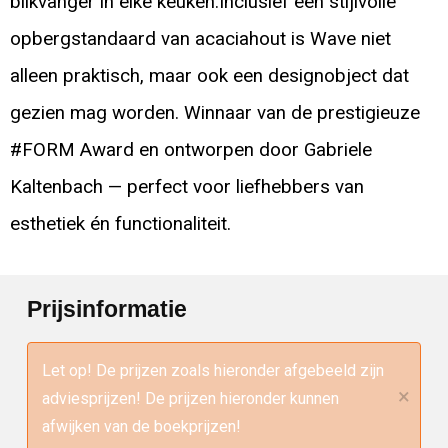
blikvanger in elke keuken.Inclusief een stijlvolle
opbergstandaard van acaciahout is Wave niet
alleen praktisch, maar ook een designobject dat
gezien mag worden. Winnaar van de prestigieuze
#FORM Award en ontworpen door Gabriele
Kaltenbach — perfect voor liefhebbers van
esthetiek én functionaliteit.
Prijsinformatie
Let op! De prijzen zoals hieronder afgebeeld zijn
×
adviesprijzen! De prijzen hieronder kunnen
afwijken van de boekprijzen!