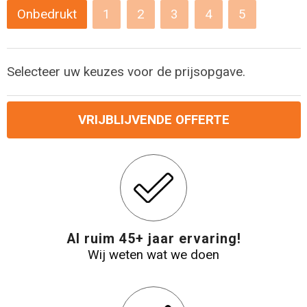
Levensmiddelen
Strandtassen
Onbedrukt
1
2
3
4
5
Tablettassen
Selecteer uw keuzes voor de prijsopgave.
Toilettassen
Trolleys
VRIJBLIJVENDE OFFERTE
Waterbestendige tassen
Draagtassen
Fietstassen
Al ruim 45+ jaar ervaring!
Wij weten wat we doen
Collegetassen
Promotietassen