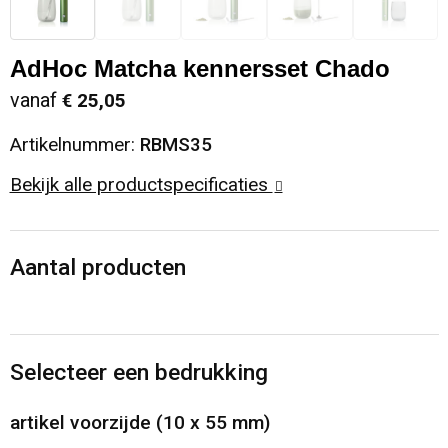
Sinterklaas
Opbergtassen
Schoenen
AdHoc Matcha kennersset Chado
Sleutelhangers en Lanyards
Opvouwbare tassen
Blazers
vanaf
€ 25,05
Snoepgoed
Papieren tassen
Gilets
Artikelnummer:
RBMS35
Bekijk alle productspecificaties
Spellen voor binnen en buiten
Reistassen
Sport
Rugzakken
Aantal producten
Themapakketten
Schoenentassen
Veiligheid, Auto en Fiets
Schoudertassen
Selecteer een bedrukking
Vrije tijd en Strand
Sporttassen
artikel voorzijde (10 x 55 mm)