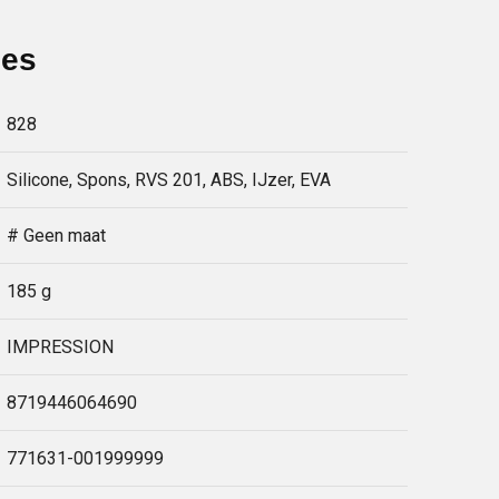
ies
828
Silicone, Spons, RVS 201, ABS, IJzer, EVA
# Geen maat
185 g
IMPRESSION
8719446064690
771631-001999999