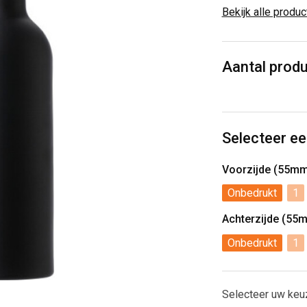
Bekijk alle produ
Aantal prod
Selecteer ee
Voorzijde (55m
Onbedrukt
1
Achterzijde (55
Onbedrukt
1
Selecteer uw keu