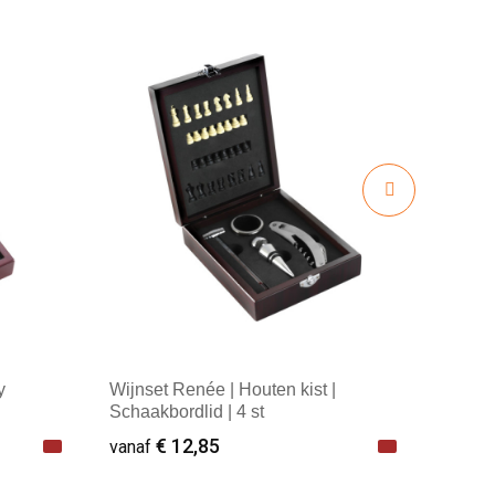
y
Wijnset Renée | Houten kist |
Schaakbordlid | 4 st
€ 12,85
vanaf