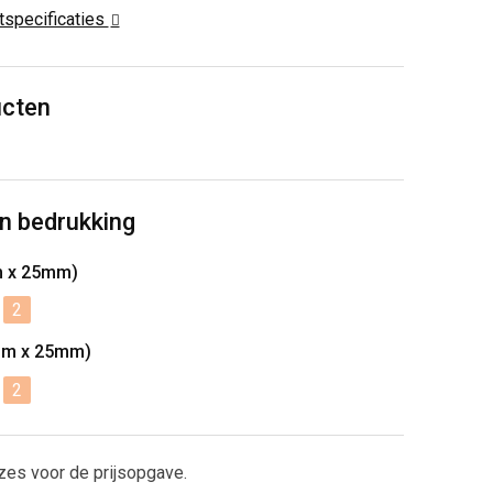
ctspecificaties
ucten
n bedrukking
m x 25mm)
2
mm x 25mm)
2
zes voor de prijsopgave.