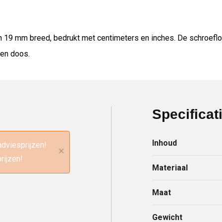
 19 mm breed, bedrukt met centimeters en inches. De schroeflo
nen doos.
Specificat
Inhoud
adviesprijzen!
×
rijzen!
Materiaal
Maat
Gewicht