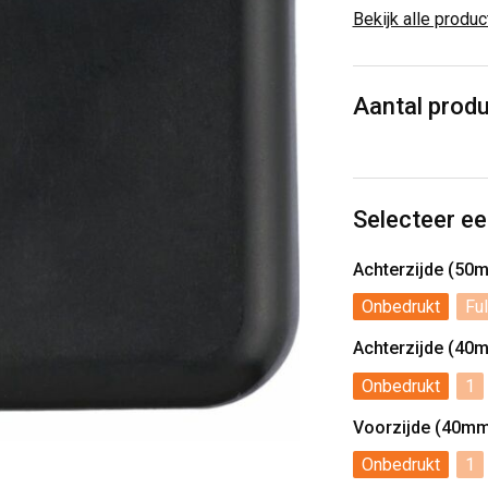
Bekijk alle produ
Aantal prod
Selecteer ee
Achterzijde (50
Onbedrukt
Ful
Achterzijde (40
Onbedrukt
1
Voorzijde (40m
Onbedrukt
1