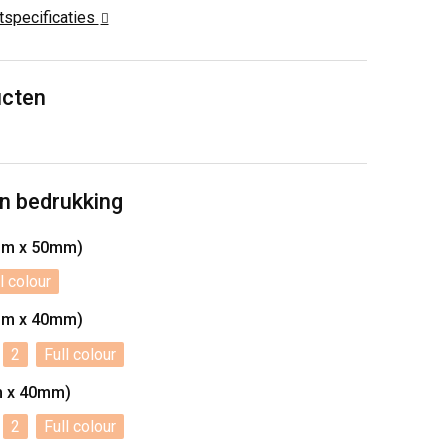
ctspecificaties
ucten
n bedrukking
mm x 50mm)
l colour
mm x 40mm)
2
Full colour
m x 40mm)
2
Full colour