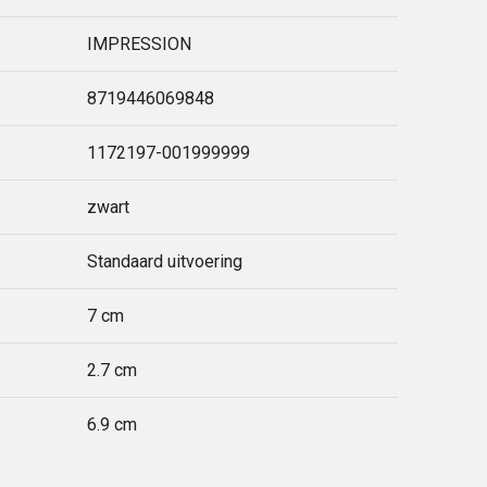
IMPRESSION
8719446069848
1172197-001999999
zwart
Standaard uitvoering
7 cm
2.7 cm
6.9 cm