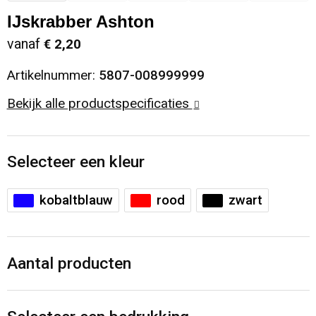
IJskrabber Ashton
Sinterklaas
Opbergtassen
Schoenen
vanaf
€ 2,20
Sleutelhangers en Lanyards
Opvouwbare tassen
Blazers
Artikelnummer:
5807-008999999
Snoepgoed
Papieren tassen
Gilets
Bekijk alle productspecificaties
Spellen voor binnen en buiten
Reistassen
Selecteer een kleur
Sport
Rugzakken
kobaltblauw
rood
zwart
Themapakketten
Schoenentassen
Veiligheid, Auto en Fiets
Schoudertassen
Aantal producten
Vrije tijd en Strand
Sporttassen