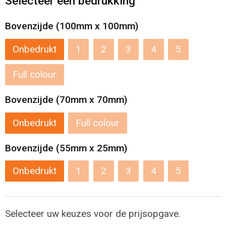
Selecteer een bedrukking
Levensmiddelen
Strandtassen
Bovenzijde (100mm x 100mm)
Tablettassen
Onbedrukt
1
2
3
4
5
Toilettassen
Full colour
Trolleys
Bovenzijde (70mm x 70mm)
Waterbestendige tassen
Onbedrukt
Full colour
Draagtassen
Bovenzijde (55mm x 25mm)
Fietstassen
Onbedrukt
1
2
3
4
5
Collegetassen
Selecteer uw keuzes voor de prijsopgave.
Promotietassen