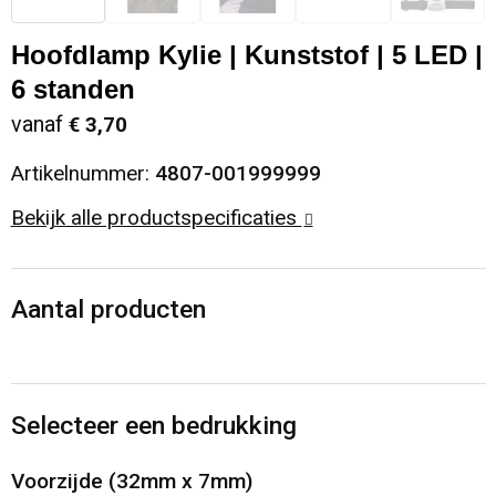
Sinterklaas
Opbergtassen
Schoenen
Hoofdlamp Kylie | Kunststof | 5 LED |
6 standen
Sleutelhangers en Lanyards
Opvouwbare tassen
Blazers
vanaf
€ 3,70
Snoepgoed
Papieren tassen
Gilets
Artikelnummer:
4807-001999999
Spellen voor binnen en buiten
Reistassen
Bekijk alle productspecificaties
Sport
Rugzakken
Aantal producten
Themapakketten
Schoenentassen
Veiligheid, Auto en Fiets
Schoudertassen
Selecteer een bedrukking
Vrije tijd en Strand
Sporttassen
Voorzijde (32mm x 7mm)