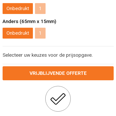
Levensmiddelen
Strandtassen
Onbedrukt
1
Tablettassen
Anders (65mm x 15mm)
Toilettassen
Onbedrukt
1
Trolleys
Selecteer uw keuzes voor de prijsopgave.
Waterbestendige tassen
Draagtassen
VRIJBLIJVENDE OFFERTE
Fietstassen
Collegetassen
Promotietassen