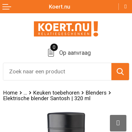
Koert.nu
Terug
Terug
Terug
Terug
Terug
Zomer
Nektassen
Badtextiel en Douche
Broeken
Over ons
Aanstekers
Crossbody tassen
Bodywarmers
Jassen
0
Op aanvraag
Anti-stress
Lunchtassen
Broeken en Rokken
Sportaccessoires
Bidons en Sportflessen
Accessoires voor tassen
Caps, Hoeden en Mutsen
Sweaters
Elektronica, Gadgets en USB
Boodschappentassen
Dekens, Fleecedekens en Kussens
T-Shirts
Home
...
Keuken toebehoren
Blenders
Elektrische blender Santosh | 320 ml
Feestartikelen
Documententassen
Handschoenen en Sjaals
Vesten
Huis, Tuin en Keuken
Duffeltassen
Jassen
Kleding sets