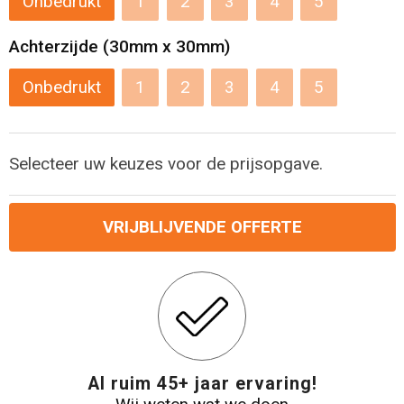
Onbedrukt
1
2
3
4
5
Levensmiddelen
Strandtassen
Achterzijde (30mm x 30mm)
Tablettassen
Onbedrukt
1
2
3
4
5
Toilettassen
Trolleys
Selecteer uw keuzes voor de prijsopgave.
Waterbestendige tassen
VRIJBLIJVENDE OFFERTE
Draagtassen
Fietstassen
Collegetassen
Al ruim 45+ jaar ervaring!
Promotietassen