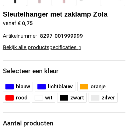
Sinterklaas
Opbergtassen
Schoenen
Sleutelhanger met zaklamp Zola
vanaf
€ 0,75
Sleutelhangers en Lanyards
Opvouwbare tassen
Blazers
Artikelnummer:
8297-001999999
Snoepgoed
Papieren tassen
Gilets
Bekijk alle productspecificaties
Spellen voor binnen en buiten
Reistassen
Sport
Rugzakken
Selecteer een kleur
Themapakketten
Schoenentassen
blauw
lichtblauw
oranje
rood
wit
zwart
zilver
Veiligheid, Auto en Fiets
Schoudertassen
Vrije tijd en Strand
Sporttassen
Aantal producten