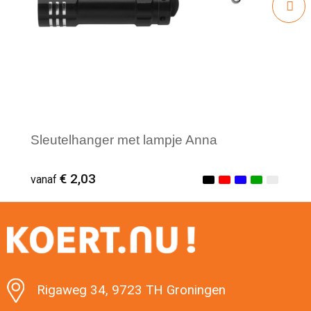
Sleutelhanger met lampje Anna
€ 2,03
vanaf
Minimale afname: 1
Rigaweg 34, 9723 TH Groningen