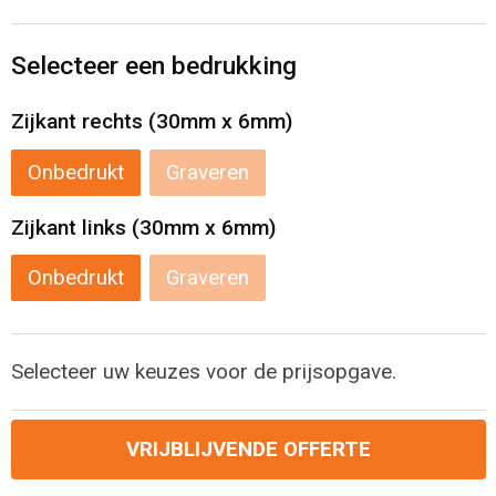
Levensmiddelen
Strandtassen
Selecteer een bedrukking
Tablettassen
Zijkant rechts (30mm x 6mm)
Toilettassen
Onbedrukt
Graveren
Trolleys
Zijkant links (30mm x 6mm)
Waterbestendige tassen
Onbedrukt
Graveren
Draagtassen
Fietstassen
Selecteer uw keuzes voor de prijsopgave.
Collegetassen
VRIJBLIJVENDE OFFERTE
Promotietassen