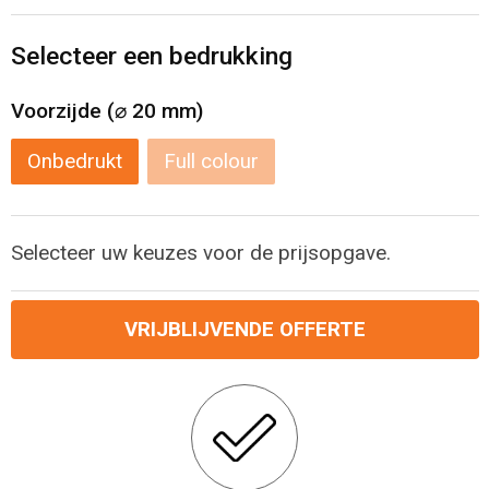
Levensmiddelen
Strandtassen
Selecteer een bedrukking
Tablettassen
Voorzijde (⌀ 20 mm)
Toilettassen
Onbedrukt
Full colour
Trolleys
Waterbestendige tassen
Selecteer uw keuzes voor de prijsopgave.
Draagtassen
VRIJBLIJVENDE OFFERTE
Fietstassen
Collegetassen
Promotietassen