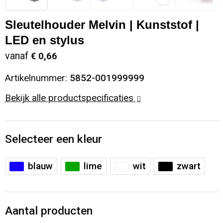
Sinterklaas
Opbergtassen
Schoenen
Sleutelhouder Melvin | Kunststof |
LED en stylus
Sleutelhangers en Lanyards
Opvouwbare tassen
Blazers
vanaf
€ 0,66
Snoepgoed
Papieren tassen
Gilets
Artikelnummer:
5852-001999999
Spellen voor binnen en buiten
Reistassen
Bekijk alle productspecificaties
Sport
Rugzakken
Selecteer een kleur
Themapakketten
Schoenentassen
blauw
lime
wit
zwart
Veiligheid, Auto en Fiets
Schoudertassen
Vrije tijd en Strand
Sporttassen
Aantal producten