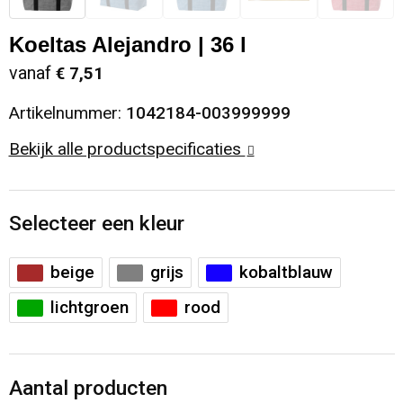
Sinterklaas
Opbergtassen
Schoenen
Koeltas Alejandro | 36 l
vanaf
€ 7,51
Sleutelhangers en Lanyards
Opvouwbare tassen
Blazers
Artikelnummer:
1042184-003999999
Snoepgoed
Papieren tassen
Gilets
Bekijk alle productspecificaties
Spellen voor binnen en buiten
Reistassen
Sport
Rugzakken
Selecteer een kleur
Themapakketten
Schoenentassen
beige
grijs
kobaltblauw
lichtgroen
rood
Veiligheid, Auto en Fiets
Schoudertassen
Vrije tijd en Strand
Sporttassen
Aantal producten