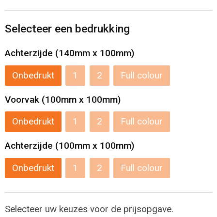
Levensmiddelen
Strandtassen
Selecteer een bedrukking
Tablettassen
Achterzijde (140mm x 100mm)
Toilettassen
Onbedrukt
1
2
Full colour
Trolleys
Voorvak (100mm x 100mm)
Waterbestendige tassen
Onbedrukt
1
2
Full colour
Draagtassen
Achterzijde (100mm x 100mm)
Fietstassen
Onbedrukt
1
2
Full colour
Collegetassen
Selecteer uw keuzes voor de prijsopgave.
Promotietassen