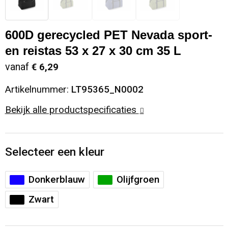
Sinterklaas
Opbergtassen
Schoenen
600D gerecycled PET Nevada sport-
Sleutelhangers en Lanyards
Opvouwbare tassen
Blazers
en reistas 53 x 27 x 30 cm 35 L
vanaf
€ 6,29
Snoepgoed
Papieren tassen
Gilets
Artikelnummer:
LT95365_N0002
Spellen voor binnen en buiten
Reistassen
Bekijk alle productspecificaties
Sport
Rugzakken
Selecteer een kleur
Themapakketten
Schoenentassen
Veiligheid, Auto en Fiets
Schoudertassen
Donkerblauw
Olijfgroen
Zwart
Vrije tijd en Strand
Sporttassen