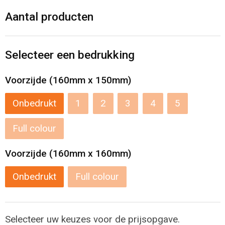
Levensmiddelen
Strandtassen
Aantal producten
Tablettassen
Selecteer een bedrukking
Toilettassen
Voorzijde (160mm x 150mm)
Trolleys
Onbedrukt
1
2
3
4
5
Waterbestendige tassen
Full colour
Draagtassen
Voorzijde (160mm x 160mm)
Fietstassen
Onbedrukt
Full colour
Collegetassen
Promotietassen
Selecteer uw keuzes voor de prijsopgave.