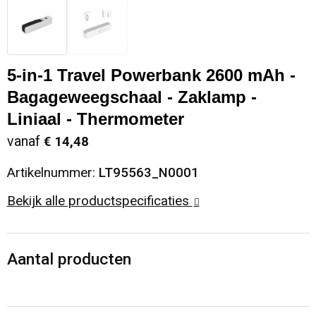
Sinterklaas
Opbergtassen
Schoenen
Sleutelhangers en Lanyards
Opvouwbare tassen
Blazers
5-in-1 Travel Powerbank 2600 mAh -
Bagageweegschaal - Zaklamp -
Snoepgoed
Papieren tassen
Gilets
Liniaal - Thermometer
Spellen voor binnen en buiten
Reistassen
vanaf
€ 14,48
Artikelnummer:
LT95563_N0001
Sport
Rugzakken
Bekijk alle productspecificaties
Themapakketten
Schoenentassen
Veiligheid, Auto en Fiets
Schoudertassen
Aantal producten
Vrije tijd en Strand
Sporttassen