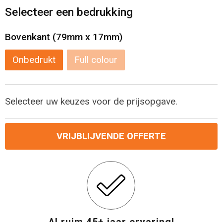
Levensmiddelen
Strandtassen
Selecteer een bedrukking
Tablettassen
Bovenkant (79mm x 17mm)
Toilettassen
Onbedrukt
Full colour
Trolleys
Selecteer uw keuzes voor de prijsopgave.
Waterbestendige tassen
Draagtassen
VRIJBLIJVENDE OFFERTE
Fietstassen
Collegetassen
Promotietassen