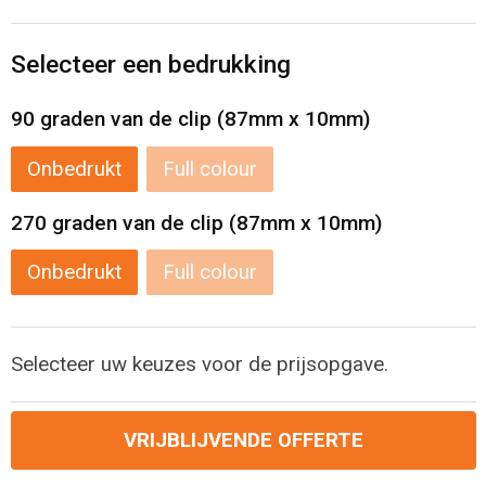
Levensmiddelen
Strandtassen
Selecteer een bedrukking
Tablettassen
90 graden van de clip (87mm x 10mm)
Toilettassen
Onbedrukt
Full colour
Trolleys
270 graden van de clip (87mm x 10mm)
Waterbestendige tassen
Onbedrukt
Full colour
Draagtassen
Fietstassen
Selecteer uw keuzes voor de prijsopgave.
Collegetassen
VRIJBLIJVENDE OFFERTE
Promotietassen