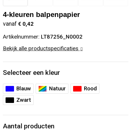
Sinterklaas
Opbergtassen
Schoenen
4-kleuren balpenpapier
vanaf
€ 0,42
Sleutelhangers en Lanyards
Opvouwbare tassen
Blazers
Artikelnummer:
LT87256_N0002
Snoepgoed
Papieren tassen
Gilets
Bekijk alle productspecificaties
Spellen voor binnen en buiten
Reistassen
Sport
Rugzakken
Selecteer een kleur
Themapakketten
Schoenentassen
Blauw
Natuur
Rood
Zwart
Veiligheid, Auto en Fiets
Schoudertassen
Vrije tijd en Strand
Sporttassen
Aantal producten