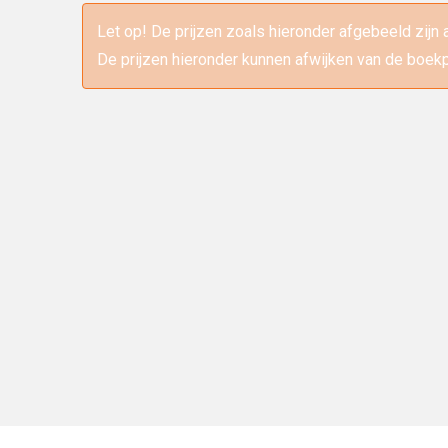
Let op! De prijzen zoals hieronder afgebeeld zijn 
De prijzen hieronder kunnen afwijken van de boekp