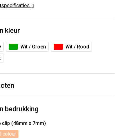
ctspecificaties
n kleur
w
Wit / Groen
Wit / Rood
t
ucten
n bedrukking
e clip (48mm x 7mm)
l colour