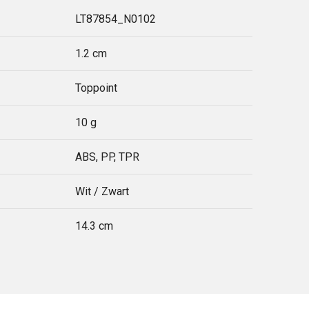
LT87854_N0102
1.2 cm
Toppoint
10 g
ABS, PP, TPR
Wit / Zwart
14.3 cm