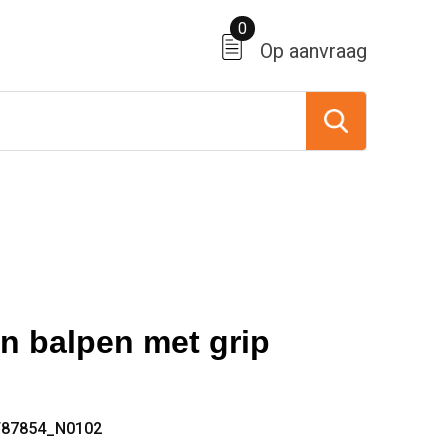
0
Op aanvraag
en balpen met grip
T87854_N0102