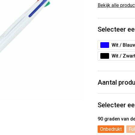
Bekijk alle produ
Selecteer ee
Wit / Blau
Wit / Zwar
Aantal prod
Selecteer ee
90 graden van d
Onbedrukt
Ful