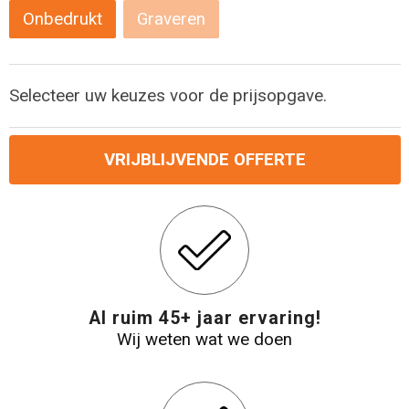
Levensmiddelen
Strandtassen
Onbedrukt
Graveren
Tablettassen
Selecteer uw keuzes voor de prijsopgave.
Toilettassen
Trolleys
VRIJBLIJVENDE OFFERTE
Waterbestendige tassen
Draagtassen
Fietstassen
Al ruim 45+ jaar ervaring!
Wij weten wat we doen
Collegetassen
Promotietassen