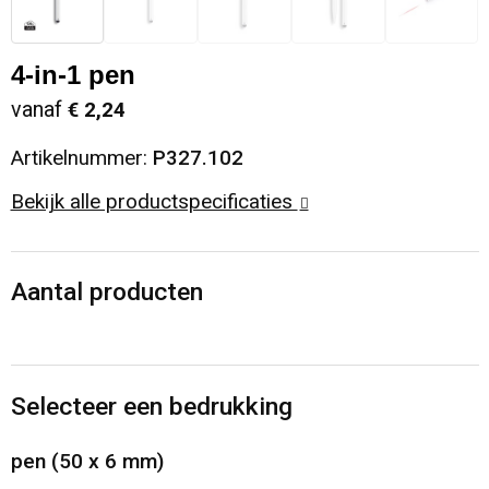
Sinterklaas
Opbergtassen
Schoenen
4-in-1 pen
Sleutelhangers en Lanyards
Opvouwbare tassen
Blazers
vanaf
€ 2,24
Snoepgoed
Papieren tassen
Gilets
Artikelnummer:
P327.102
Bekijk alle productspecificaties
Spellen voor binnen en buiten
Reistassen
Sport
Rugzakken
Aantal producten
Themapakketten
Schoenentassen
Veiligheid, Auto en Fiets
Schoudertassen
Selecteer een bedrukking
Vrije tijd en Strand
Sporttassen
pen (50 x 6 mm)