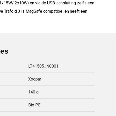
p (1x15W/ 2x10W) en via de USB-aansluiting zelfs een
e Trafold 3 is MagSafe compatibel en heeft een
ies
LT41505_N0001
Xoopar
140 g
Bio PE