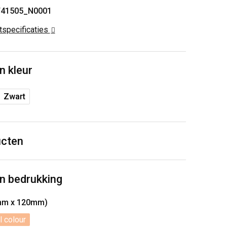
T41505_N0001
ctspecificaties
n kleur
Zwart
ucten
n bedrukking
mm x 120mm)
l colour