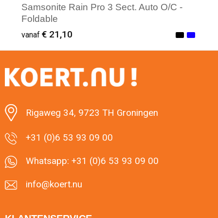
Samsonite Rain Pro 3 Sect. Auto O/C -
Foldable
€ 21,10
vanaf
Minimale afname: 3
Rigaweg 34, 9723 TH Groningen
+31 (0)6 53 93 09 00
Whatsapp: +31 (0)6 53 93 09 00
info@koert.nu