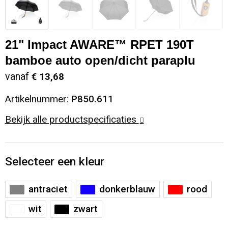
Sinterklaas
Opbergtassen
Schoenen
21" Impact AWARE™ RPET 190T
Sleutelhangers en Lanyards
Opvouwbare tassen
Blazers
bamboe auto open/dicht paraplu
Snoepgoed
Papieren tassen
Gilets
vanaf
€ 13,68
Spellen voor binnen en buiten
Reistassen
Artikelnummer:
P850.611
Bekijk alle productspecificaties
Sport
Rugzakken
Themapakketten
Schoenentassen
Selecteer een kleur
Veiligheid, Auto en Fiets
Schoudertassen
antraciet
donkerblauw
rood
Vrije tijd en Strand
Sporttassen
wit
zwart