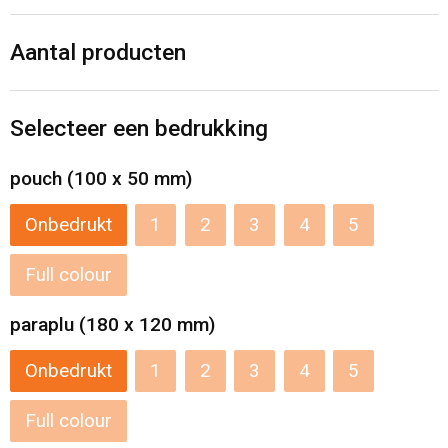
Levensmiddelen
Strandtassen
Aantal producten
Tablettassen
Toilettassen
Selecteer een bedrukking
Trolleys
pouch (100 x 50 mm)
Waterbestendige tassen
Onbedrukt
1
2
3
4
5
Draagtassen
Full colour
paraplu (180 x 120 mm)
Fietstassen
Onbedrukt
1
2
3
4
5
Collegetassen
Full colour
Promotietassen