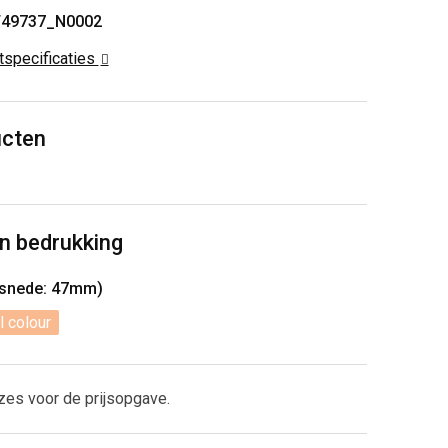
T49737_N0002
ctspecificaties
ucten
n bedrukking
rsnede: 47mm)
l colour
zes voor de prijsopgave.