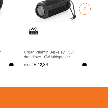
7
Urban Vitamin Berkeley IPX7
draadloze 10W luidspreker
€ 42,84
vanaf
Minimale afname: 1