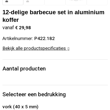
Sinterklaas
Opbergtassen
Schoenen
12-delige barbecue set in aluminium
koffer
Sleutelhangers en Lanyards
Opvouwbare tassen
Blazers
vanaf
€ 29,98
Snoepgoed
Papieren tassen
Gilets
Artikelnummer:
P422.182
Spellen voor binnen en buiten
Reistassen
Bekijk alle productspecificaties
Sport
Rugzakken
Aantal producten
Themapakketten
Schoenentassen
Veiligheid, Auto en Fiets
Schoudertassen
Selecteer een bedrukking
Vrije tijd en Strand
Sporttassen
vork (40 x 5 mm)