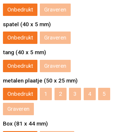
Levensmiddelen
Strandtassen
Onbedrukt
Graveren
Tablettassen
spatel (40 x 5 mm)
Toilettassen
Onbedrukt
Graveren
Trolleys
tang (40 x 5 mm)
Waterbestendige tassen
Onbedrukt
Graveren
metalen plaatje (50 x 25 mm)
Draagtassen
Onbedrukt
1
2
3
4
5
Fietstassen
Graveren
Collegetassen
Box (81 x 44 mm)
Promotietassen