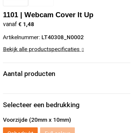
Sinterklaas
Opbergtassen
Schoenen
1101 | Webcam Cover It Up
vanaf
€ 1,48
Sleutelhangers en Lanyards
Opvouwbare tassen
Blazers
Artikelnummer:
LT40308_N0002
Snoepgoed
Papieren tassen
Gilets
Bekijk alle productspecificaties
Spellen voor binnen en buiten
Reistassen
Sport
Rugzakken
Aantal producten
Themapakketten
Schoenentassen
Selecteer een bedrukking
Veiligheid, Auto en Fiets
Schoudertassen
Voorzijde (20mm x 10mm)
Vrije tijd en Strand
Sporttassen