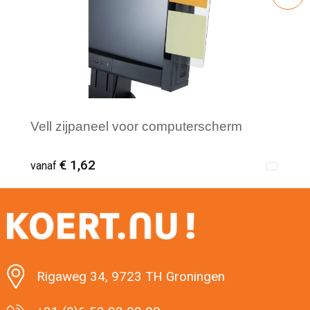
Vell zijpaneel voor computerscherm
€ 1,62
vanaf
Minimale afname: 1
Rigaweg 34, 9723 TH Groningen