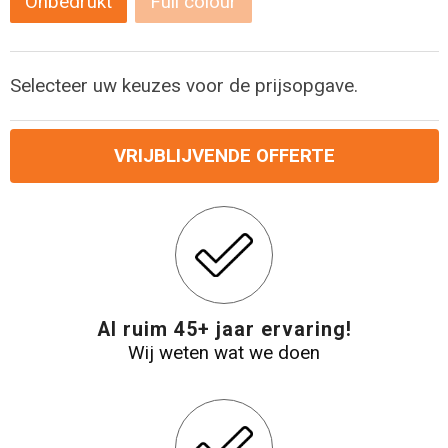
Onbedrukt
Full colour
Levensmiddelen
Strandtassen
Tablettassen
Selecteer uw keuzes voor de prijsopgave.
Toilettassen
VRIJBLIJVENDE OFFERTE
Trolleys
Waterbestendige tassen
Draagtassen
Fietstassen
Al ruim 45+ jaar ervaring!
Wij weten wat we doen
Collegetassen
Promotietassen