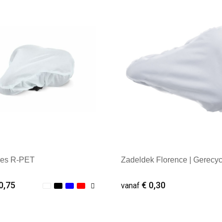
oes R-PET
Zadeldek Florence | Gerecy
0,75
€ 0,30
vanaf