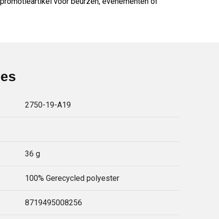
s promotieartikel voor beurzen, evenementen of
ies
2750-19-A19
36 g
100% Gerecycled polyester
8719495008256