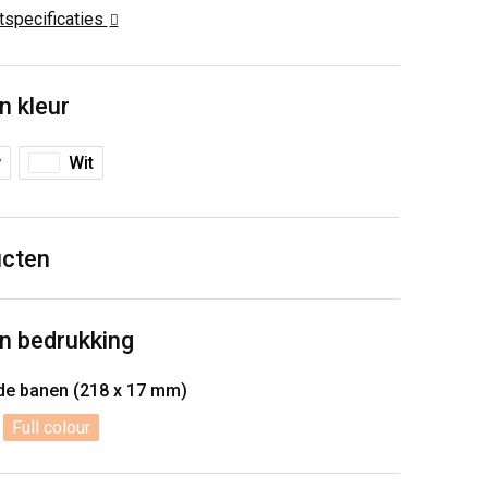
ctspecificaties
n kleur
w
Wit
ucten
n bedrukking
ide banen (218 x 17 mm)
Full colour