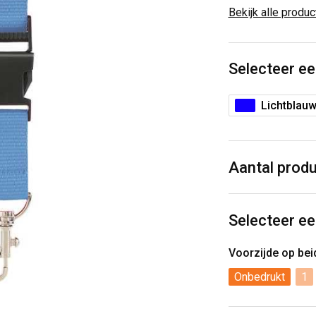
Bekijk alle produ
Selecteer ee
Lichtblau
Aantal prod
Selecteer ee
Voorzijde op be
Onbedrukt
1