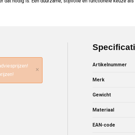
r dat nodig is. Een duurzame, stijlvolle en functionele keuze al
Specificat
Artikelnummer
adviesprijzen!
×
rijzen!
Merk
Gewicht
Materiaal
EAN-code