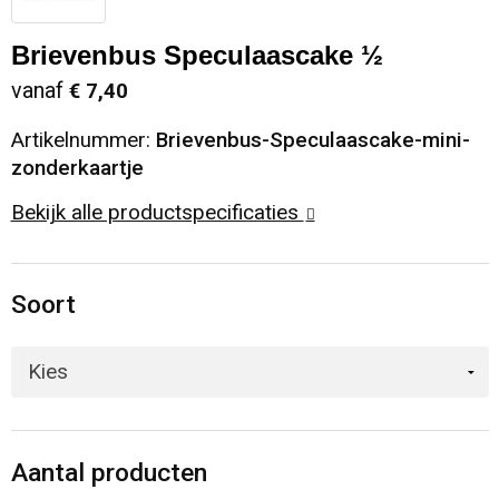
Sinterklaas
Opbergtassen
Schoenen
Brievenbus Speculaascake ½
vanaf
€ 7,40
Sleutelhangers en Lanyards
Opvouwbare tassen
Blazers
Artikelnummer:
Brievenbus-Speculaascake-mini-
Snoepgoed
Papieren tassen
Gilets
zonderkaartje
Bekijk alle productspecificaties
Spellen voor binnen en buiten
Reistassen
Sport
Rugzakken
Soort
Themapakketten
Schoenentassen
Veiligheid, Auto en Fiets
Schoudertassen
Vrije tijd en Strand
Sporttassen
Aantal producten