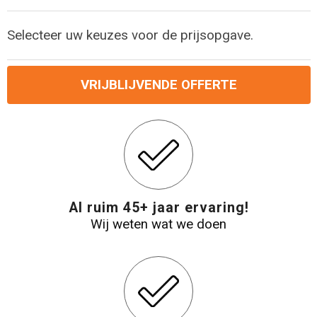
Levensmiddelen
Strandtassen
Selecteer uw keuzes voor de prijsopgave.
Tablettassen
Toilettassen
VRIJBLIJVENDE OFFERTE
Trolleys
Waterbestendige tassen
Draagtassen
Al ruim 45+ jaar ervaring!
Wij weten wat we doen
Fietstassen
Collegetassen
Promotietassen